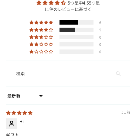
5つ星中4.55つ星
11件のレビューに基づく
6
5
0
0
0
Sort by
5日前
Hi
ギフト