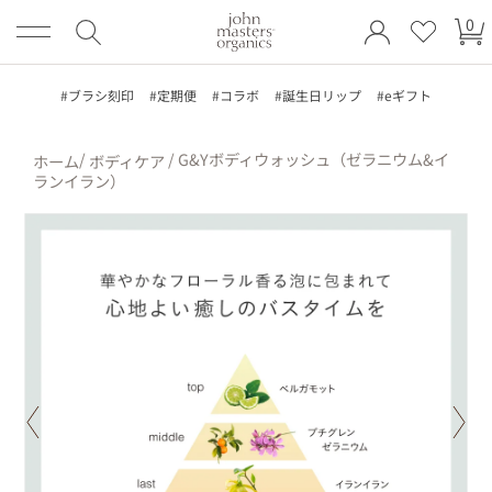
ロ
ア
カ
コンテンツにスキッ
グ
イ
0
プする
ー
イ
テ
ト
ン
ム
#ブラシ刻印
#定期便
#コラボ
#誕生日リップ
#eギフト
/
/ G&Yボディウォッシュ（ゼラニウム&イ
ホーム
ボディケア
ランイラン）