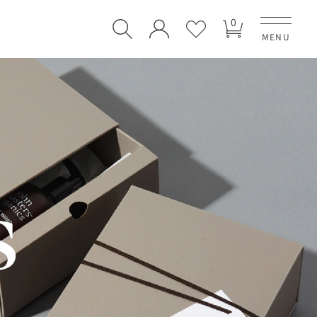
ア
ロ
カ
イ
0
グ
ー
テ
イ
MENU
ト
ン
ム