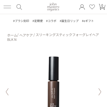
ロ
ア
カ
コンテンツにスキッ
グ
イ
0
プする
ー
イ
テ
ト
ン
ム
#ブラシ刻印
#定期便
#コラボ
#誕生日リップ
#eギフト
/
/ スリーキングスティックフォーグレイヘア
ホーム
ヘアケア
BLK N