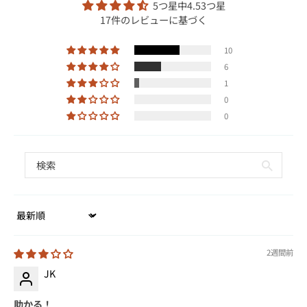
5つ星中4.53つ星
17件のレビューに基づく
10
6
1
0
0
Sort by
2週間前
JK
助かる！