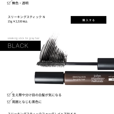
無色・透明
スリーキングスティック N
15g ￥2,530
税込
sleeking stick for gray hair
BLACK
生え際や分け目の白髪が気になる
周囲となじむ黒色に
スリーキングスティックフォーグレイヘアBLK N